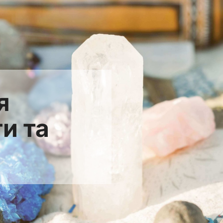
я
и та