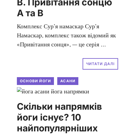
B. Привітання сонцю
A та B
Комплекс Сур’я намаскар Сур’я
Намаскар, комплекс також відомий як
«Привітання сонця», — це серія …
ЧИТАТИ ДАЛІ
ОСНОВИ ЙОГИ
АСАНИ
Скільки напрямків
йоги існує? 10
найпопулярніших