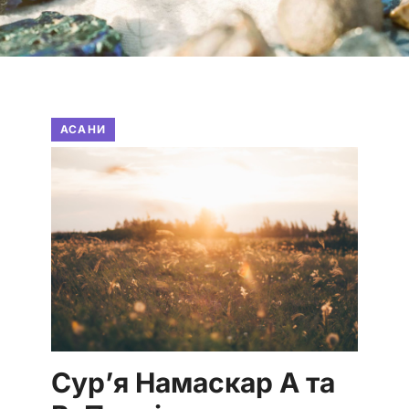
АСАНИ
Сур’я Намаскар A та