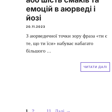
емоцій в аюрведі і
йозі
20.11.2023
З аюрведичної точки зору фраза «ти є
те, що ти їси» набуває набагато
більшого …
ЧИТАТИ ДАЛІ
Сторінка
Сторінка
Сторінка
1
2
…
11
Далі
→