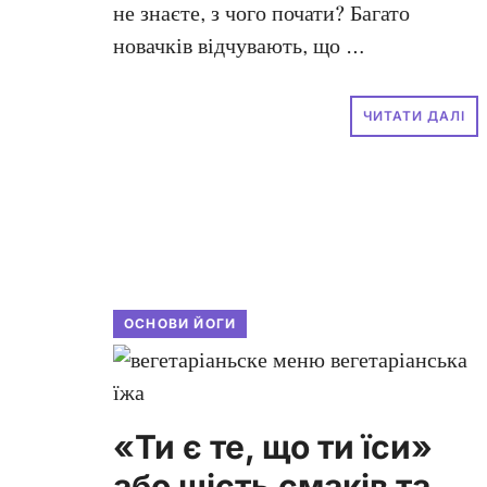
не знаєте, з чого почати? Багато
новачків відчувають, що …
ЧИТАТИ ДАЛІ
ОСНОВИ ЙОГИ
«Ти є те, що ти їси»
або шість смаків та